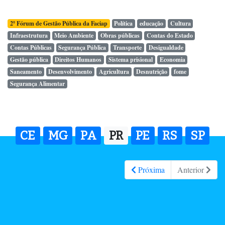
2º Fórum de Gestão Pública da Faciap
Política
educação
Cultura
Infraestrutura
Meio Ambiente
Obras públicas
Contas do Estado
Contas Públicas
Segurança Pública
Transporte
Desigualdade
Gestão pública
Direitos Humanos
Sistema prisional
Economia
Saneamento
Desenvolvimento
Agricultura
Desnutrição
fome
Segurança Alimentar
CE
MG
PA
PR
PE
RS
SP
Próxima
Anterior