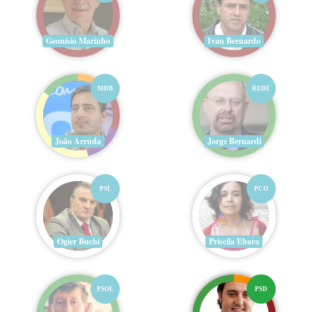
Geonísio Marinho
Ivan Bernardo
MDB
REDE
João Arruda
Jorge Bernardi
PSL
PCO
Ogier Buchi
Priscila Ebara
PSOL
PSD