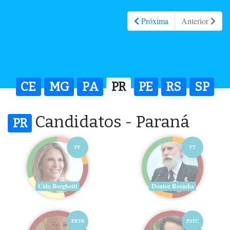
Próxima
Anterior
CE
MG
PA
PR
PE
RS
SP
Candidatos - Paraná
PR
PP
PT
Cida Borghetti
Doutor Rosinha
PRTB
PSTU