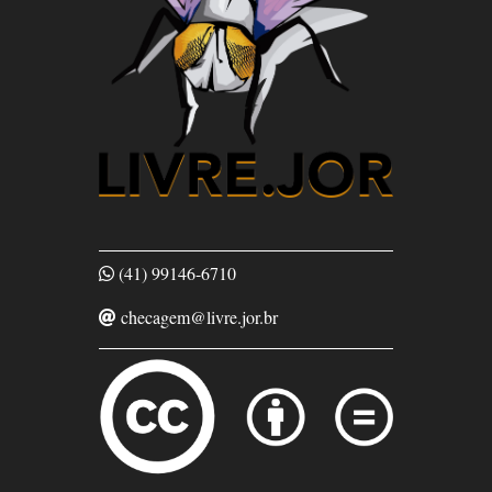
(41) 99146-6710
checagem@livre.jor.br