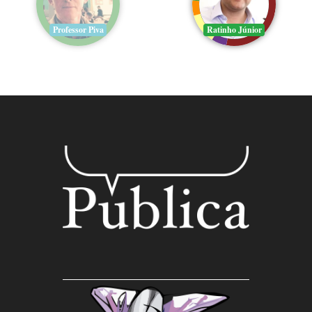
Professor Piva
Ratinho Júnior