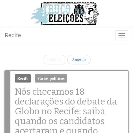
Recife
Altern
a
naveg
Próximo
Anterior
Recife
Vários politicos
Nós checamos 18
declarações do debate da
Globo no Recife: saiba
quando os candidatos
acertaram e quando