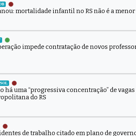
MDB
anou: mortalidade infantil no RS não é a menor 
T
peração impede contratação de novos professore
 PSOL
ão há uma “progressiva concentração” de vagas
ropolitana do RS
identes de trabalho citado em plano de govern