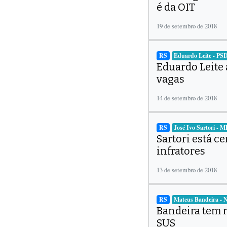
é da OIT
19 de setembro de 2018
RS
Eduardo Leite - PS
Eduardo Leite 
vagas
14 de setembro de 2018
RS
José Ivo Sartori - 
Sartori está c
infratores
13 de setembro de 2018
RS
Mateus Bandeira -
Bandeira tem r
SUS