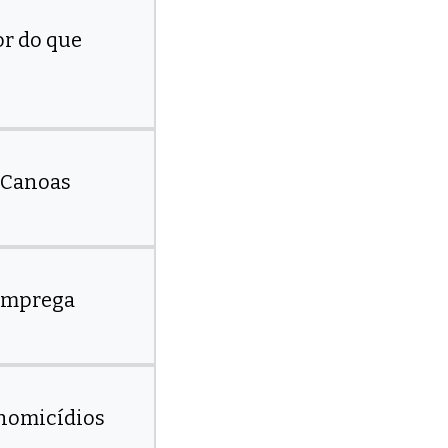
or do que
m Canoas
 emprega
 homicídios