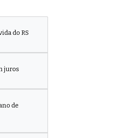
vida do RS
m juros
 ano de