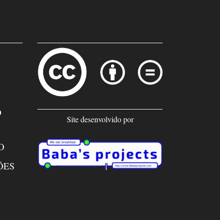
O
Site desenvolvido por
O
ÕES