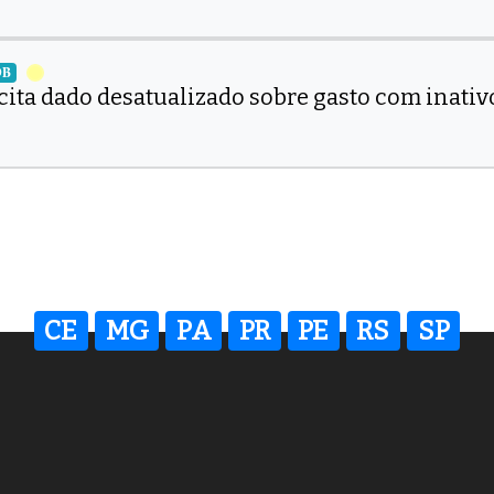
DB
cita dado desatualizado sobre gasto com inativ
CE
MG
PA
PR
PE
RS
SP