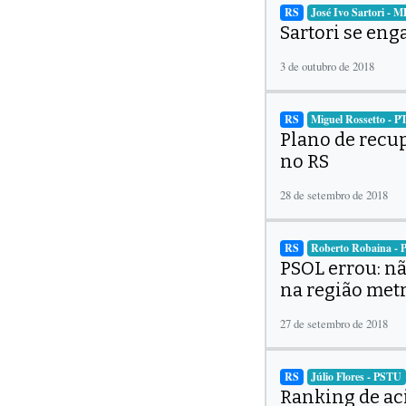
RS
José Ivo Sartori - 
Sartori se eng
3 de outubro de 2018
RS
Miguel Rossetto - P
Plano de recu
no RS
28 de setembro de 2018
RS
Roberto Robaina -
PSOL errou: n
na região met
27 de setembro de 2018
RS
Júlio Flores - PSTU
Ranking de ac