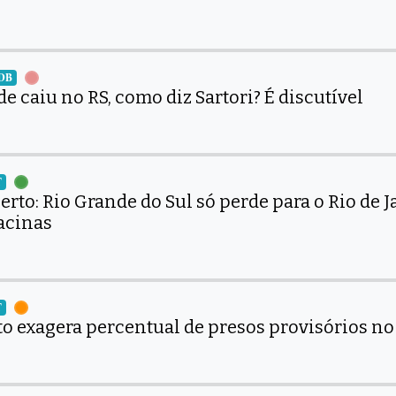
MDB
e caiu no RS, como diz Sartori? É discutível
T
certo: Rio Grande do Sul só perde para o Rio de 
acinas
T
o exagera percentual de presos provisórios no