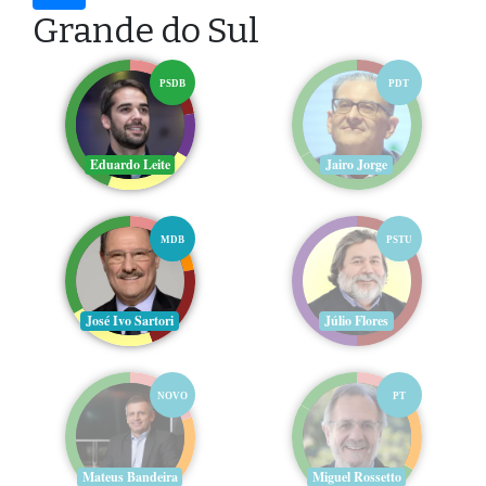
Grande do Sul
PSDB
PDT
Eduardo Leite
Jairo Jorge
MDB
PSTU
José Ivo Sartori
Júlio Flores
NOVO
PT
Mateus Bandeira
Miguel Rossetto