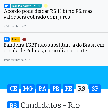
RS
José Ivo Sartori - MDB
Acordo pode deixar R$ 11 bi no RS, mas
valor será cobrado com juros
22 de outubro de 2018
RS
Boato
Bandeira LGBT não substituiu a do Brasil em
escola de Pelotas, como diz corrente
19 de outubro de 2018
CE
MG
PA
PR
PE
RS
SP
Candidatos - Rio
RS