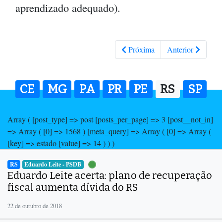
aprendizado adequado).
Próxima
Anterior
CE
MG
PA
PR
PE
RS
SP
Array ( [post_type] => post [posts_per_page] => 3 [post__not_in]
=> Array ( [0] => 1568 ) [meta_query] => Array ( [0] => Array (
[key] => estado [value] => 14 ) ) )
RS
Eduardo Leite - PSDB
Eduardo Leite acerta: plano de recuperação
fiscal aumenta dívida do RS
22 de outubro de 2018