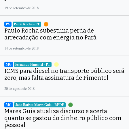
19 de setembro de 2018
PA
Paulo Rocha - PT
Paulo Rocha subestima perda de
arrecadação com energia no Pará
14 de setembro de 2018
MG
Fernando Pimentel - PT
ICMS para diesel no transporte público será
zero, mas falta assinatura de Pimentel
20 de agosto de 2018
MG
João Batista Mares Guia - REDE
Mares Guia atualiza discurso e acerta
quanto se gastou do dinheiro público com
pessoal