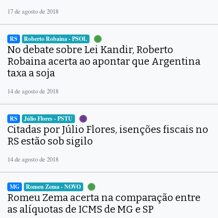
17 de agosto de 2018
RS
Roberto Robaina - PSOL
No debate sobre Lei Kandir, Roberto
Robaina acerta ao apontar que Argentina
taxa a soja
14 de agosto de 2018
RS
Júlio Flores - PSTU
Citadas por Júlio Flores, isenções fiscais no
RS estão sob sigilo
14 de agosto de 2018
MG
Romeu Zema - NOVO
Romeu Zema acerta na comparação entre
as alíquotas de ICMS de MG e SP