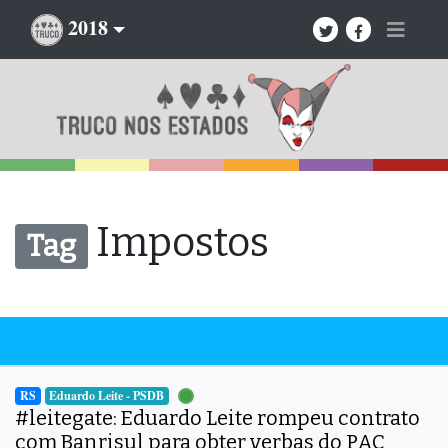
2018
Impostos
Tag
RS
Eduardo Leite - PSDB
#leitegate: Eduardo Leite rompeu contrato
com Banrisul para obter verbas do PAC