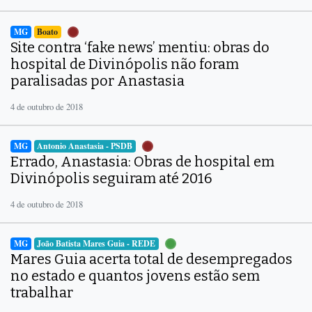
MG
Boato
Site contra ‘fake news’ mentiu: obras do
hospital de Divinópolis não foram
paralisadas por Anastasia
4 de outubro de 2018
MG
Antonio Anastasia - PSDB
Errado, Anastasia: Obras de hospital em
Divinópolis seguiram até 2016
4 de outubro de 2018
MG
João Batista Mares Guia - REDE
Mares Guia acerta total de desempregados
no estado e quantos jovens estão sem
trabalhar