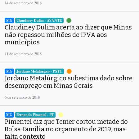
14 de setembro de 2018
MG
Claudiney Dulim - AVANTE
Claudiney Dulim acerta ao dizer que Minas
não repassou milhões de IPVA aos
municípios
11 de setembro de 2018
MG
Jordano Metalúrgico - PSTU
Jordano Metalúrgico subestima dado sobre
desemprego em Minas Gerais
6 de setembro de 2018
MG
Fernando Pimentel - PT
Pimentel diz que Temer cortou metade do
Bolsa Família no orçamento de 2019, mas
falta contexto