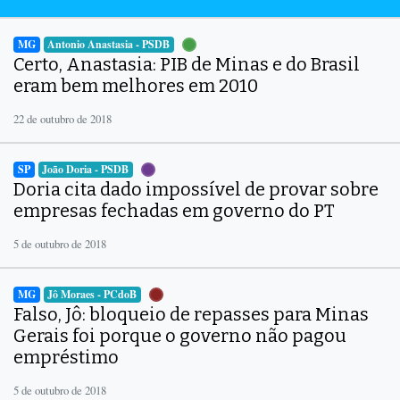
MG
Antonio Anastasia - PSDB
Certo, Anastasia: PIB de Minas e do Brasil
eram bem melhores em 2010
22 de outubro de 2018
SP
João Doria - PSDB
Doria cita dado impossível de provar sobre
empresas fechadas em governo do PT
5 de outubro de 2018
MG
Jô Moraes - PCdoB
Falso, Jô: bloqueio de repasses para Minas
Gerais foi porque o governo não pagou
empréstimo
5 de outubro de 2018