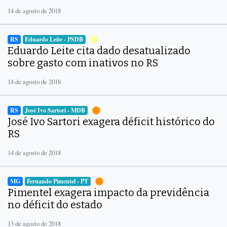
14 de agosto de 2018
RS
Eduardo Leite - PSDB
Eduardo Leite cita dado desatualizado
sobre gasto com inativos no RS
14 de agosto de 2018
RS
José Ivo Sartori - MDB
José Ivo Sartori exagera déficit histórico do
RS
14 de agosto de 2018
MG
Fernando Pimentel - PT
Pimentel exagera impacto da previdência
no déficit do estado
13 de agosto de 2018