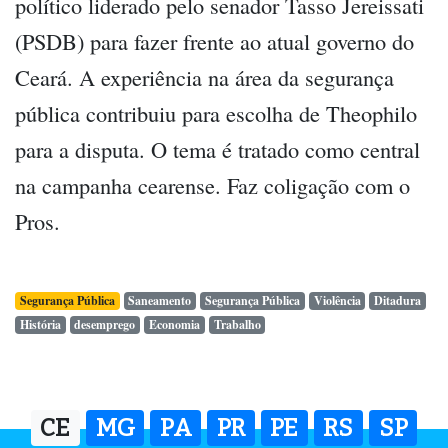
político liderado pelo senador Tasso Jereissati
(PSDB) para fazer frente ao atual governo do
Ceará. A experiência na área da segurança
pública contribuiu para escolha de Theophilo
para a disputa. O tema é tratado como central
na campanha cearense. Faz coligação com o
Pros.
Segurança Pública
Saneamento
Segurança Pública
Violência
Ditadura
História
desemprego
Economia
Trabalho
CE
MG
PA
PR
PE
RS
SP