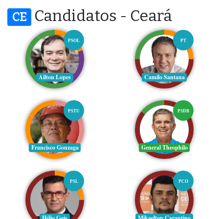
Candidatos - Ceará
CE
PSOL
PT
Ailton Lopes
Camilo Santana
PSTU
PSDB
Francisco Gonzaga
General Theophilo
PSL
PCO
Hélio Gois
Mikaelton Carantino