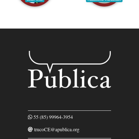
‭55 (85) 99964-3954
trucoCE@apublica.org