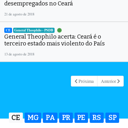
desempregados no Ceará
21 de agosto de 2018
CE
General Theophilo - PSDB
General Theophilo acerta: Ceará é o
terceiro estado mais violento do País
13 de agosto de 2018
Próxima
Anterior
CE
MG
PA
PR
PE
RS
SP