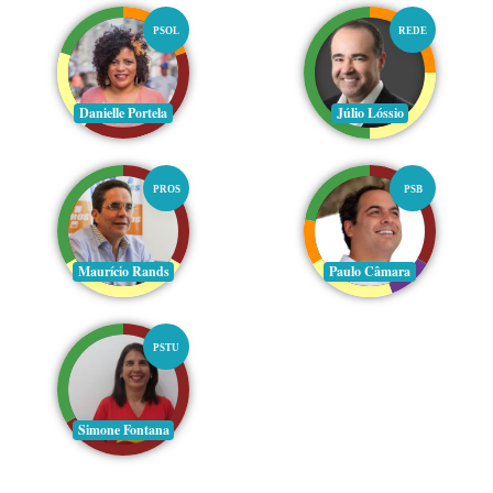
PSOL
REDE
Danielle Portela
Júlio Lóssio
PROS
PSB
Maurício Rands
Paulo Câmara
PSTU
Simone Fontana