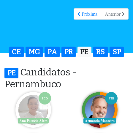
Próxima
Anterior
CE
MG
PA
PR
PE
RS
SP
Candidatos -
PE
Pernambuco
PCO
PTB
Ana Patrícia Alves
Armando Monteiro