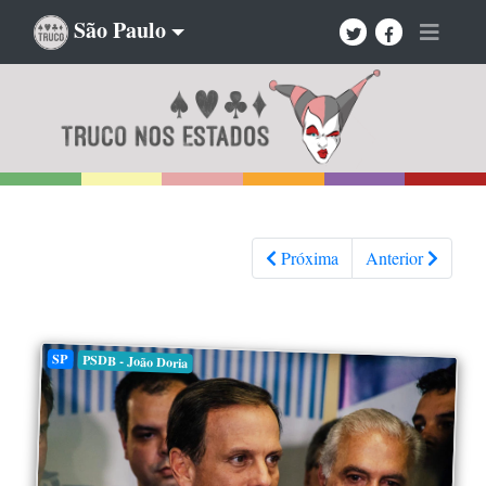
São Paulo
Próxima
Anterior
SP
PSDB - João Doria