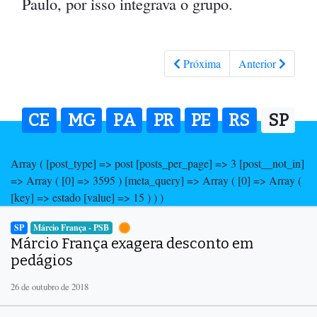
Paulo, por isso integrava o grupo.
Próxima
Anterior
CE
MG
PA
PR
PE
RS
SP
Array ( [post_type] => post [posts_per_page] => 3 [post__not_in]
=> Array ( [0] => 3595 ) [meta_query] => Array ( [0] => Array (
[key] => estado [value] => 15 ) ) )
SP
Márcio França - PSB
Márcio França exagera desconto em
pedágios
26 de outubro de 2018