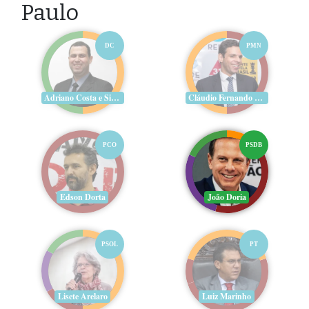
Paulo
DC
PMN
Adriano Costa e Silva
Cláudio Fernando Aguiar
PCO
PSDB
Edson Dorta
João Doria
PSOL
PT
Lisete Arelaro
Luiz Marinho