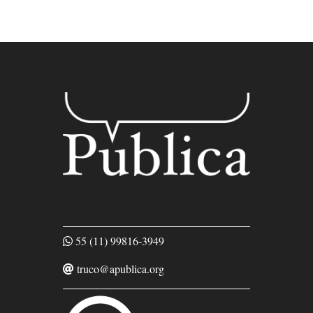
55 (11) 99816-3949
truco@apublica.org