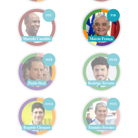
PDT
PSB
Marcelo Candido
Márcio França
MDB
PRTB
Paulo Skaf
Rodrigo Tavares
NOVO
PSTU
Rogério Chequer
Toninho Ferreira