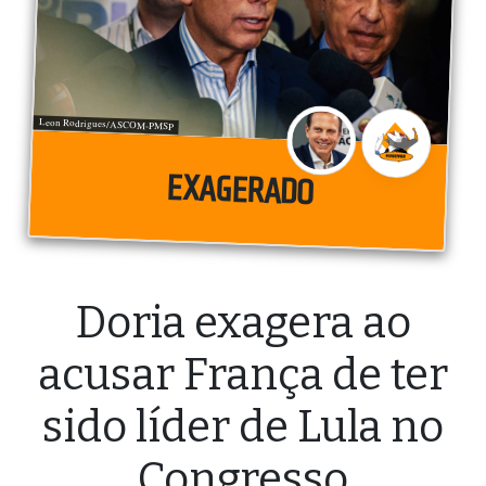
Leon Rodrigues/ASCOM-PMSP
EXAGERADO
Doria exagera ao
acusar França de ter
sido líder de Lula no
Congresso