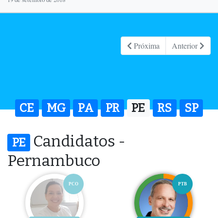
Próxima
Anterior
CE
MG
PA
PR
PE
RS
SP
Candidatos -
PE
Pernambuco
PCO
PTB