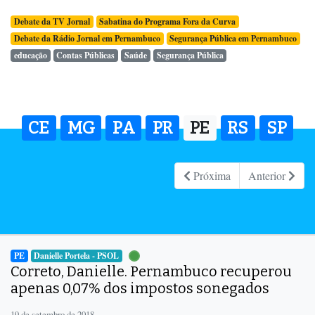
Debate da TV Jornal
Sabatina do Programa Fora da Curva
Debate da Rádio Jornal em Pernambuco
Segurança Pública em Pernambuco
educação
Contas Públicas
Saúde
Segurança Pública
CE
MG
PA
PR
PE
RS
SP
Próxima
Anterior
PE
Danielle Portela - PSOL
Correto, Danielle. Pernambuco recuperou
apenas 0,07% dos impostos sonegados
19 de setembro de 2018