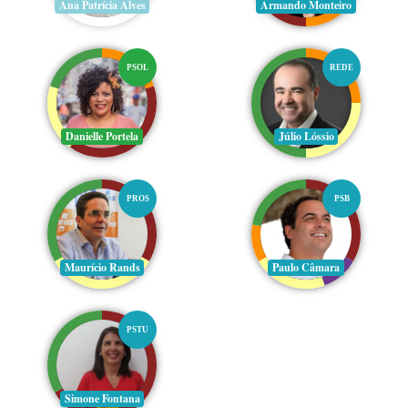
Ana Patrícia Alves
Armando Monteiro
PSOL
REDE
Danielle Portela
Júlio Lóssio
PROS
PSB
Maurício Rands
Paulo Câmara
PSTU
Simone Fontana