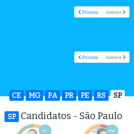
Próxima
Anterior
Próxima
Anterior
CE
MG
PA
PR
PE
RS
SP
Candidatos - São Paulo
SP
DC
PMN