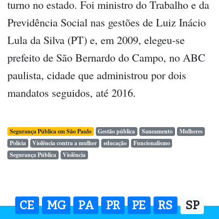
turno no estado. Foi ministro do Trabalho e da
Previdência Social nas gestões de Luiz Inácio
Lula da Silva (PT) e, em 2009, elegeu-se
prefeito de São Bernardo do Campo, no ABC
paulista, cidade que administrou por dois
mandatos seguidos, até 2016.
Segurança Pública em São Paulo
Gestão pública
Saneamento
Mulheres
Polícia
Violência contra a mulher
educação
Funcionalismo
Segurança Pública
Violência
CE
MG
PA
PR
PE
RS
SP