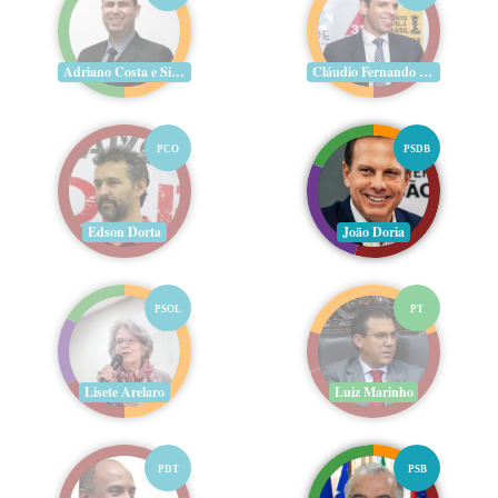
Adriano Costa e Silva
Cláudio Fernando Aguiar
PCO
PSDB
Edson Dorta
João Doria
PSOL
PT
Lisete Arelaro
Luiz Marinho
PDT
PSB