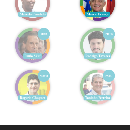
Marcelo Candido
Márcio França
MDB
PRTB
Paulo Skaf
Rodrigo Tavares
NOVO
PSTU
Rogério Chequer
Toninho Ferreira