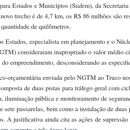
para Estados e Municípios (Siafem), da Secretari
novo trecho é de 4,7 km, os R$ 86 milhões são re
a quantidade de quilômetros.
s Estados, especialista em planejamento e o Núc
NGTM) consideraram inapropriado o valor médio ci
e do empreendimento, desconsiderando as especifi
nico-orçamentária enviada pelo NGTM ao Truco nos 
omposta de duas pistas para tráfego geral com cicl
m, iluminação pública e monitoramento de segura
de sete passarelas, bem como a instalação de duas
s. A justificativa ainda cita as ações de supressão
em concreto e três áreas lazer.