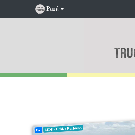
Pará
MDB - Helder Barbalho
PA