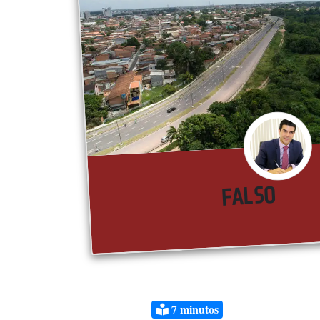
FALSO
7
minutos