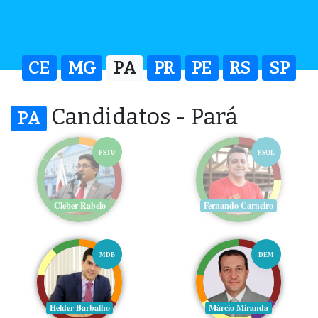
CE
MG
PA
PR
PE
RS
SP
Candidatos - Pará
PA
PSTU
PSOL
Cleber Rabelo
Fernando Carneiro
MDB
DEM
Helder Barbalho
Márcio Miranda