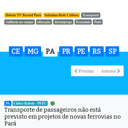
Debate TV Record Pará
Sabatina Rede Cultura
Transporte
violência no campo
educação
desemprego
Economia
Pará
CE
MG
PA
PR
PE
RS
SP
Próxima
Anterior
PA
Cleber Rabelo - PSTU
Transporte de passageiros não está
previsto em projetos de novas ferrovias no
Pará