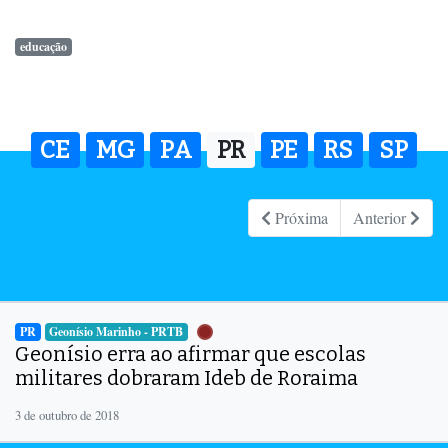
educação
CE
MG
PA
PR
PE
RS
SP
Próxima
Anterior
PR
Geonísio Marinho - PRTB
Geonísio erra ao afirmar que escolas
militares dobraram Ideb de Roraima
3 de outubro de 2018