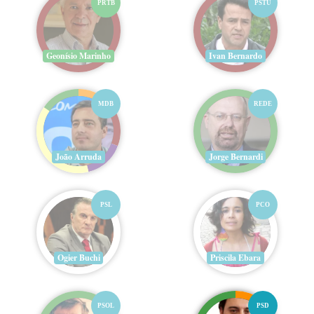
PRTB
PSTU
Geonísio Marinho
Ivan Bernardo
MDB
REDE
João Arruda
Jorge Bernardi
PSL
PCO
Ogier Buchi
Priscila Ebara
PSOL
PSD