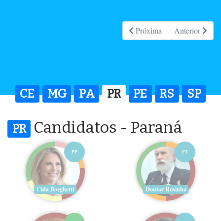
Próxima
Anterior
CE
MG
PA
PR
PE
RS
SP
Candidatos - Paraná
PR
PP
PT
Cida Borghetti
Doutor Rosinha