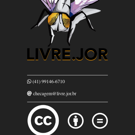
(41) 99146-6710
checagem@livre.jor.br