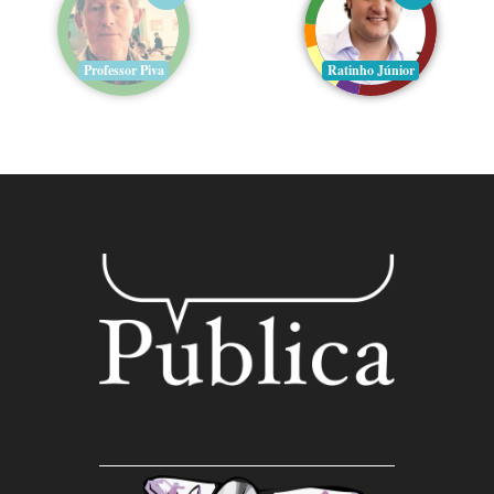
Professor Piva
Ratinho Júnior