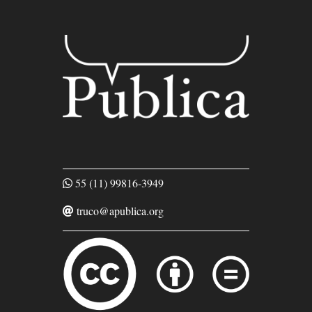
55 (11) 99816-3949
truco@apublica.org