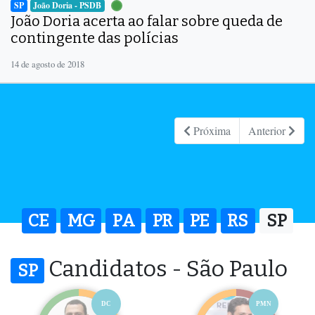
SP
João Doria - PSDB
João Doria acerta ao falar sobre queda de
contingente das polícias
14 de agosto de 2018
Próxima
Anterior
CE
MG
PA
PR
PE
RS
SP
Candidatos - São Paulo
SP
DC
PMN