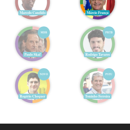
Marcelo Candido
Márcio França
MDB
PRTB
Paulo Skaf
Rodrigo Tavares
NOVO
PSTU
Rogério Chequer
Toninho Ferreira