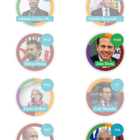
Adriano Costa e Silva
Cláudio Fernando Aguiar
PCO
PSDB
Edson Dorta
João Doria
PSOL
PT
Lisete Arelaro
Luiz Marinho
PDT
PSB