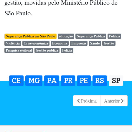
gestão, movidas pelo Ministério Público de
São Paulo.
Segurança Pública em São Paulo
educação
Segurança Pública
Política
Violência
Crise econômica
Economia
Empresas
Saúde
Gestão
Pesquisa eleitoral
Gestão pública
Polícia
CE
MG
PA
PR
PE
RS
SP
Próxima
Anterior