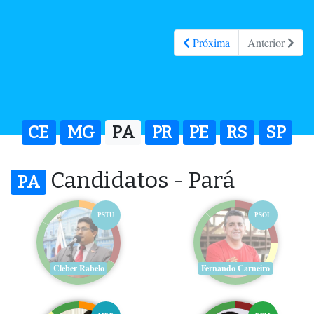
Próxima
Anterior
CE
MG
PA
PR
PE
RS
SP
Candidatos - Pará
PA
PSTU
PSOL
Cleber Rabelo
Fernando Carneiro