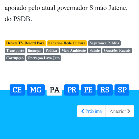
apoiado pelo atual governador Simão Jatene,
do PSDB.
Debate TV Record Pará
Sabatina Rede Cultura
Segurança Pública
Transporte
finanças
Política
Meio Ambiente
Saúde
Questões Raciais
Corrupção
Operação Lava Jato
CE
MG
PA
PR
PE
RS
SP
Próxima
Anterior