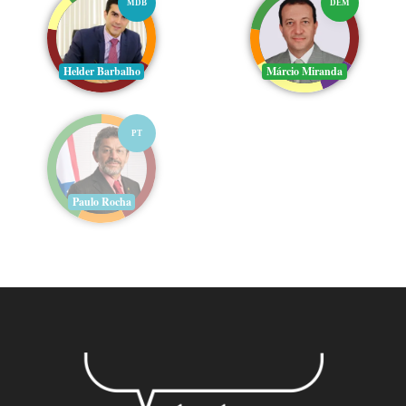
MDB
DEM
Helder Barbalho
Márcio Miranda
PT
Paulo Rocha