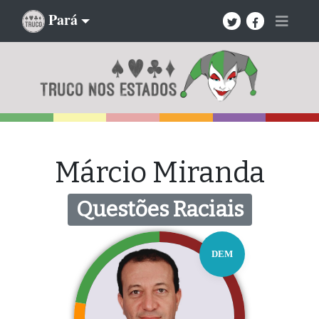
Pará
Márcio Miranda
Questões Raciais
DEM