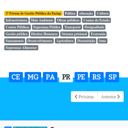
2º Fórum de Gestão Pública da Faciap
Política
educação
Cultura
Infraestrutura
Meio Ambiente
Obras públicas
Contas do Estado
Contas Públicas
Segurança Pública
Transporte
Desigualdade
Gestão pública
Direitos Humanos
Sistema prisional
Economia
Saneamento
Desenvolvimento
Agricultura
Desnutrição
fome
Segurança Alimentar
CE
MG
PA
PR
PE
RS
SP
Próxima
Anterior