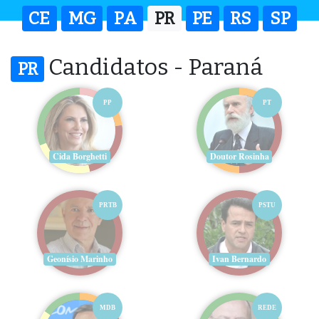
CE
MG
PA
PR
PE
RS
SP
Candidatos - Paraná
PR
PP
PT
Cida Borghetti
Doutor Rosinha
PRTB
PSTU
Geonísio Marinho
Ivan Bernardo
MDB
REDE