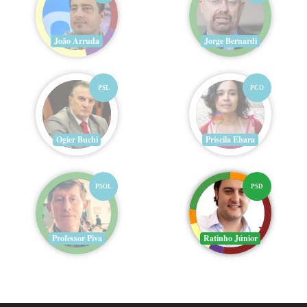
João Arruda
Jorge Bernardi
PSL
PCO
Ogier Buchi
Priscila Ebara
PSOL
PSD
Professor Piva
Ratinho Júnior