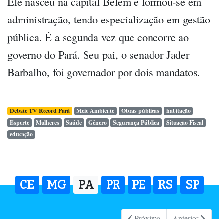
Ele nasceu na capital Belém e formou-se em
administração, tendo especialização em gestão
pública. É a segunda vez que concorre ao
governo do Pará. Seu pai, o senador Jader
Barbalho, foi governador por dois mandatos.
Debate TV Record Pará
Meio Ambiente
Obras públicas
habitação
Esporte
Mulheres
Saúde
Gênero
Segurança Pública
Situação Fiscal
educação
CE
MG
PA
PR
PE
RS
SP
Próxima
Anterior