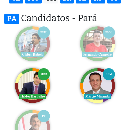
Candidatos - Pará
PA
PSTU
PSOL
Cleber Rabelo
Fernando Carneiro
MDB
DEM
Helder Barbalho
Márcio Miranda
PT