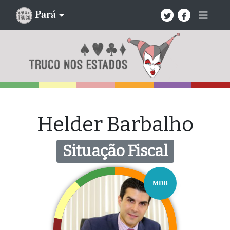
Pará
Helder Barbalho
Situação Fiscal
MDB