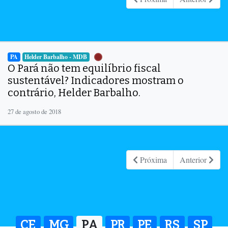
PA
Helder Barbalho - MDB
O Pará não tem equilíbrio fiscal
sustentável? Indicadores mostram o
contrário, Helder Barbalho.
27 de agosto de 2018
Próxima
Anterior
CE
MG
PA
PR
PE
RS
SP