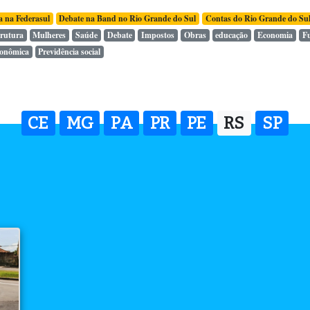
a na Federasul
Debate na Band no Rio Grande do Sul
Contas do Rio Grande do Su
trutura
Mulheres
Saúde
Debate
Impostos
Obras
educação
Economia
F
conômica
Previdência social
CE
MG
PA
PR
PE
RS
SP