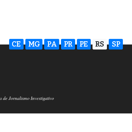
CE
MG
PA
PR
PE
RS
SP
 de Jornalismo Investigativo
 (51) 98222-5511