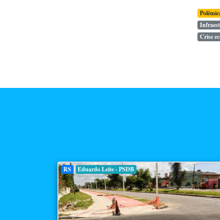
Polêmic
Infraes
Crise e
RS
Eduardo Leite - PSDB