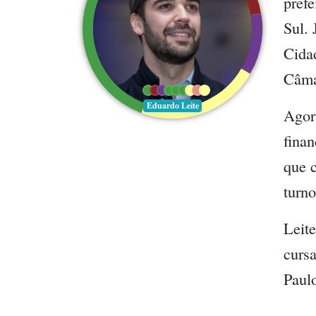
prefe
Sul. 
Cida
Câma
Eduardo Leite
Agor
finan
que c
turn
Leit
curs
Paul