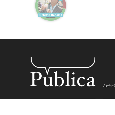
Roberto Robaina
Agência
55