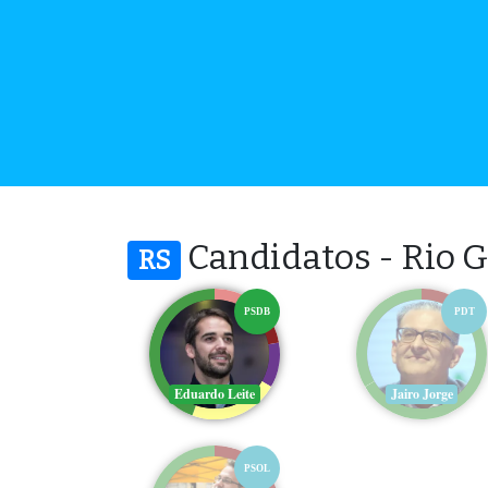
Candidatos - Rio G
RS
PSDB
PDT
Eduardo Leite
Jairo Jorge
PSOL