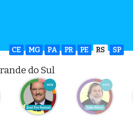
CE
MG
PA
PR
PE
RS
SP
rande do Sul
MDB
PSTU
José Ivo Sartori
Júlio Flores