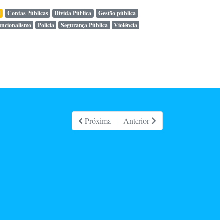
l
Contas Públicas
Dívida Pública
Gestão pública
uncionalismo
Polícia
Segurança Pública
Violência
Próxima
Anterior