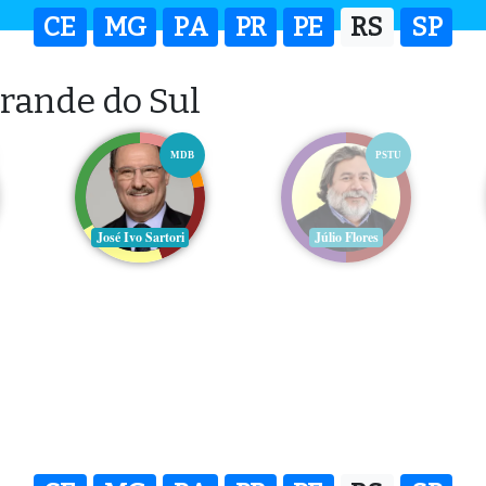
CE
MG
PA
PR
PE
RS
SP
rande do Sul
MDB
PSTU
José Ivo Sartori
Júlio Flores