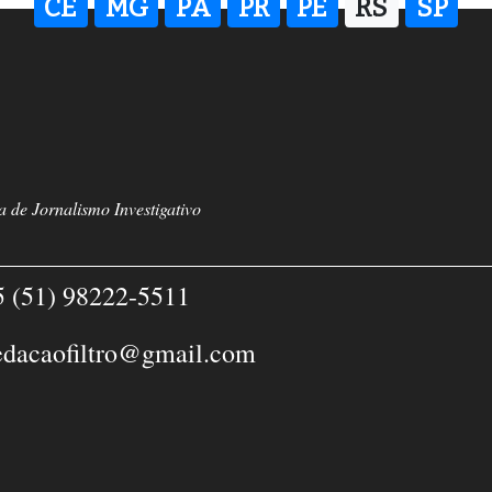
CE
MG
PA
PR
PE
RS
SP
 de Jornalismo Investigativo
 (51) 98222-5511
edacaofiltro@gmail.com