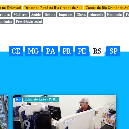
a na Federasul
Debate na Band no Rio Grande do Sul
Contas do Rio Grande do Su
trutura
Mulheres
Saúde
Debate
Impostos
Obras
educação
Economia
F
conômica
Previdência social
CE
MG
PA
PR
PE
RS
SP
RS
Eduardo Leite - PSDB