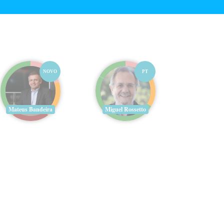
NOVO
PT
Mateus Bandeira
Miguel Rossetto