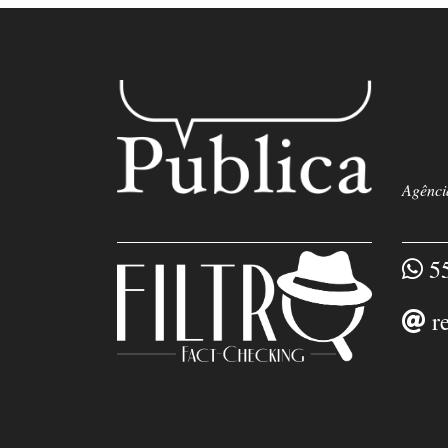
Agência
55
r