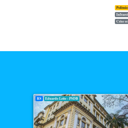
Polêmic
Infraes
Crise e
RS
Eduardo Leite - PSDB