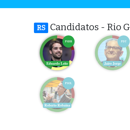
Candidatos - Rio G
RS
PSDB
PDT
Eduardo Leite
Jairo Jorge
PSOL
Roberto Robaina