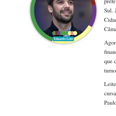
prefe
Sul. 
Cida
Câma
Eduardo Leite
Agor
finan
que c
turn
Leit
curs
Paul