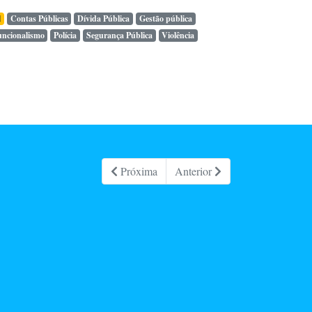
l
Contas Públicas
Dívida Pública
Gestão pública
uncionalismo
Polícia
Segurança Pública
Violência
Próxima
Anterior