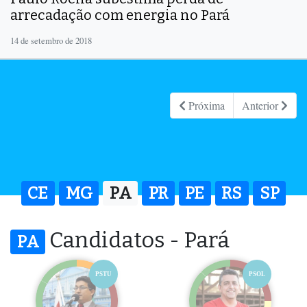
arrecadação com energia no Pará
14 de setembro de 2018
Próxima
Anterior
CE
MG
PA
PR
PE
RS
SP
Candidatos - Pará
PA
PSTU
PSOL