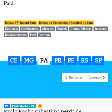
Pará.
Debate TV Record Pará
Debate na Universidade Estadual do Pará
Economia
Combustíveis
educação
Energia
Contas Públicas
Impostos
Desenvolvimento
Pará
pobreza
CE
MG
PA
PR
PE
RS
SP
Próxima
Anterior
PA
Paulo Rocha - PT
Paulo Rocha subestima perda de