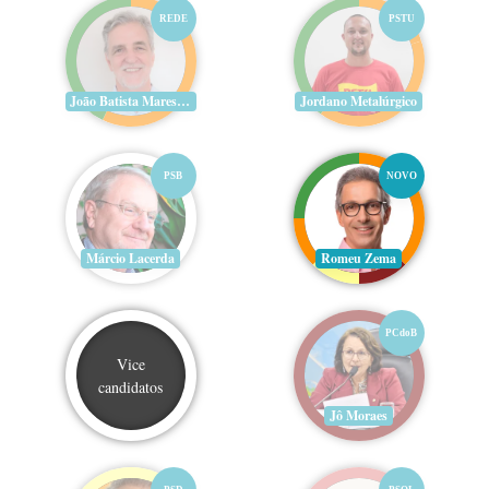
REDE
PSTU
João Batista Mares Guia
Jordano Metalúrgico
PSB
NOVO
Márcio Lacerda
Romeu Zema
PCdoB
Vice
candidatos
Jô Moraes