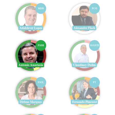
MDB
PCO
Adalclever Lopes
Alexandre Flach
PSDB
AVANTE
Antonio Anastasia
Claudiney Dulim
PSOL
PT
Dirlene Marques
Fernando Pimentel