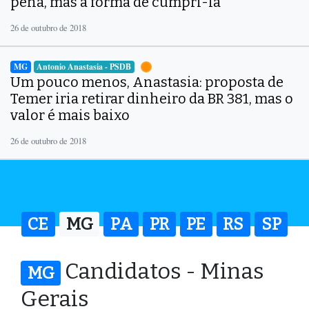
pena, mas a forma de cumpri-la
26 de outubro de 2018
MG
Antonio Anastasia - PSDB
Um pouco menos, Anastasia: proposta de
Temer iria retirar dinheiro da BR 381, mas o
valor é mais baixo
26 de outubro de 2018
CE
MG
PA
PR
PE
RS
SP
Candidatos - Minas
MG
Gerais