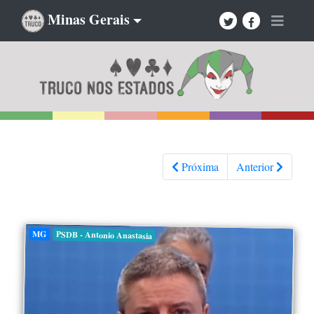
Minas Gerais
Próxima
Anterior
MG
PSDB - Antonio Anastasia