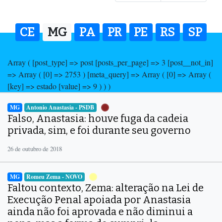
CE
MG
PA
PR
PE
RS
SP
Array ( [post_type] => post [posts_per_page] => 3 [post__not_in]
=> Array ( [0] => 2753 ) [meta_query] => Array ( [0] => Array (
[key] => estado [value] => 9 ) ) )
MG
Antonio Anastasia - PSDB
Falso, Anastasia: houve fuga da cadeia
privada, sim, e foi durante seu governo
26 de outubro de 2018
MG
Romeu Zema - NOVO
Faltou contexto, Zema: alteração na Lei de
Execução Penal apoiada por Anastasia
ainda não foi aprovada e não diminui a