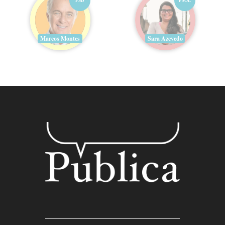
PSD
PSOL
Marcos Montes
Sara Azevedo