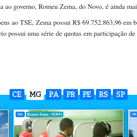
ia ao governo, Romeu Zema, do Novo, é ainda mais
bens ao TSE, Zema possui R$ 69.752.863,96 em 
io possui uma série de quotas em participação de
CE
MG
PA
PR
PE
RS
SP
MG
Romeu Zema - NOVO
M