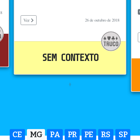
18
Ver
26 de outubro de 2018
SEM CONTEXTO
CE
MG
PA
PR
PE
RS
SP