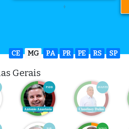
CE
MG
PA
PR
PE
RS
SP
as Gerais
PSDB
AVANTE
Antonio Anastasia
Claudiney Dulim
PSB
NOVO