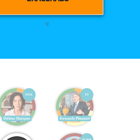
PSOL
PT
Dirlene Marques
Fernando Pimentel
PCdoB