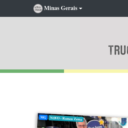
Minas Gerais
MG
NOVO - Romeu Zema