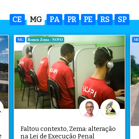
CE
MG
PA
PR
PE
RS
SP
MG
Romeu Zema - NOVO
M
Faltou contexto, Zema: alteração
e
na Lei de Execução Penal