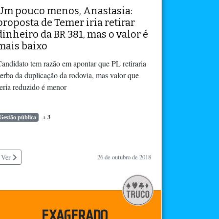
Um pouco menos, Anastasia:
proposta de Temer iria retirar
dinheiro da BR 381, mas o valor é
mais baixo
andidato tem razão em apontar que PL retiraria
erba da duplicação da rodovia, mas valor que
eria reduzido é menor
Gestão pública
+ 3
Ver
26 de outubro de 2018
EXAGERADO