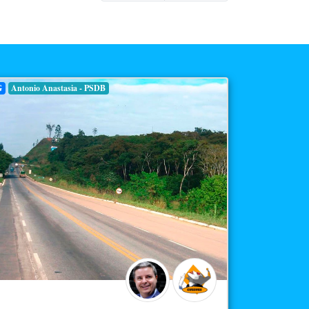
G
Antonio Anastasia - PSDB