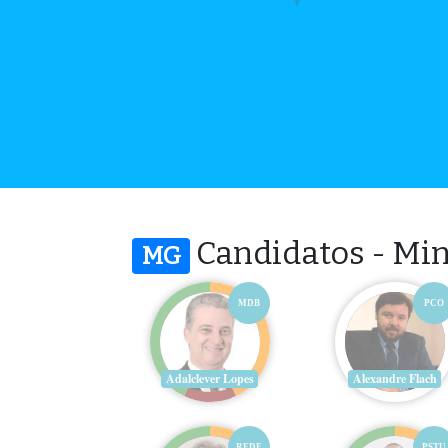
Candidatos - Min
MG
MDB
PCO
Adalclever Lopes
Alexandre Flach
REDE
PSTU