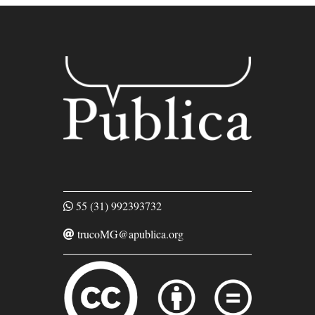
55 (31) 992393732
trucoMG@apublica.org