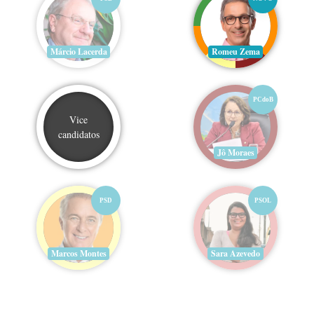
Márcio Lacerda
Romeu Zema
PCdoB
Vice
candidatos
Jô Moraes
PSD
PSOL
Marcos Montes
Sara Azevedo