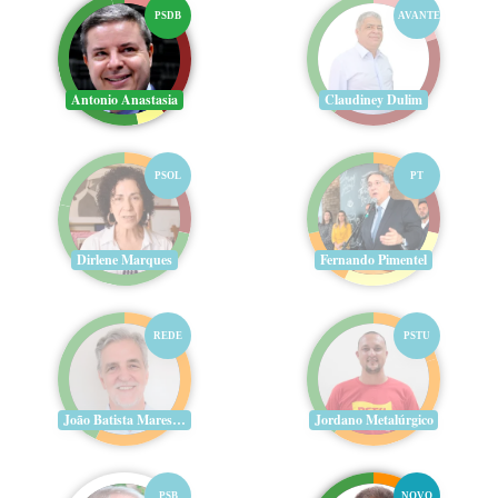
PSDB
AVANTE
Antonio Anastasia
Claudiney Dulim
PSOL
PT
Dirlene Marques
Fernando Pimentel
REDE
PSTU
João Batista Mares Guia
Jordano Metalúrgico
PSB
NOVO