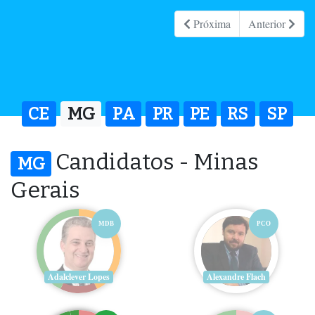
Próxima
Anterior
CE
MG
PA
PR
PE
RS
SP
Candidatos - Minas
MG
Gerais
MDB
PCO
Adalclever Lopes
Alexandre Flach