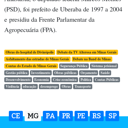
(PSD), foi prefeito de Uberaba de 1997 a 2004
e presidiu da Frente Parlamentar da
Agropecuária (FPA).
Obras do hospital de Divinópolis
Debate da TV Alterosa em Minas Gerais
Asfaltamento das estradas de Minas Gerais
Debate na Band de Minas
Contas do Estado de Minas Gerais
Segurança Pública
Sistema prisional
Gestão pública
Investimento
Obras públicas
Orçamento
Saúde
Desenvolvimento
Economia
Crise econômica
Política
Contas Públicas
Violência
educação
desemprego
Obras
Transporte
CE
MG
PA
PR
PE
RS
SP