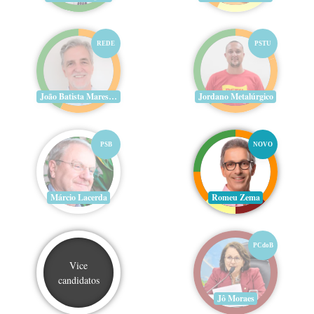
REDE
PSTU
João Batista Mares Guia
Jordano Metalúrgico
PSB
NOVO
Márcio Lacerda
Romeu Zema
PCdoB
Vice
candidatos
Jô Moraes