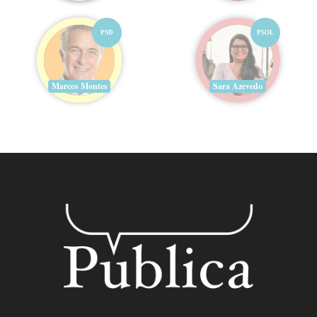
PSD
PSOL
Marcos Montes
Sara Azevedo