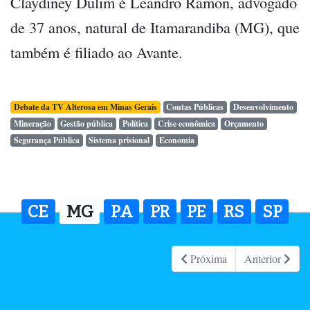
Claydiney Dulim é Leandro Ramon, advogado
de 37 anos, natural de Itamarandiba (MG), que
também é filiado ao Avante.
Debate da TV Alterosa em Minas Gerais
Contas Públicas
Desenvolvimento
Mineração
Gestão pública
Política
Crise econômica
Orçamento
Segurança Pública
Sistema prisional
Economia
CE
MG
PA
PR
PE
RS
SP
Próxima
Anterior