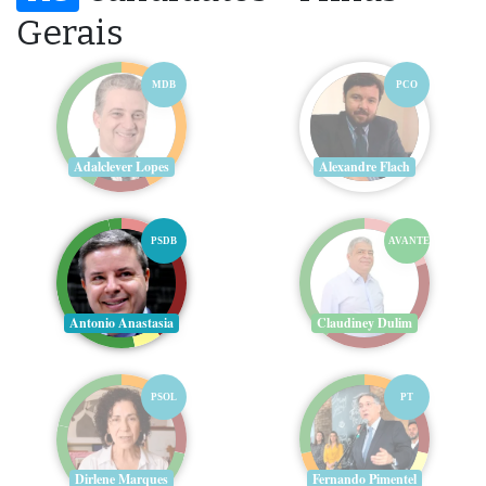
Gerais
MDB
PCO
Adalclever Lopes
Alexandre Flach
PSDB
AVANTE
Antonio Anastasia
Claudiney Dulim
PSOL
PT
Dirlene Marques
Fernando Pimentel