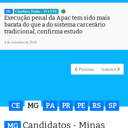
MG
Claudiney Dulim - AVANTE
Execução penal da Apac tem sido mais
barata do que a do sistema carcerário
tradicional, confirma estudo
4 de setembro de 2018
Próxima
Anterior
CE
MG
PA
PR
PE
RS
SP
Candidatos - Minas
MG