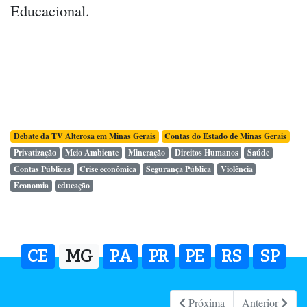
Educacional.
Debate da TV Alterosa em Minas Gerais
Contas do Estado de Minas Gerais
Privatização
Meio Ambiente
Mineração
Direitos Humanos
Saúde
Contas Públicas
Crise econômica
Segurança Pública
Violência
Economia
educação
CE
MG
PA
PR
PE
RS
SP
Próxima
Anterior