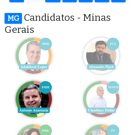
Candidatos - Minas
MG
Gerais
MDB
PCO
Adalclever Lopes
Alexandre Flach
PSDB
AVANTE
Antonio Anastasia
Claudiney Dulim
PSOL
PT