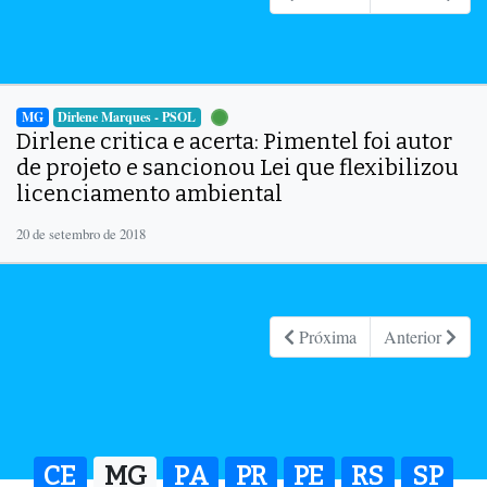
MG
Dirlene Marques - PSOL
Dirlene critica e acerta: Pimentel foi autor
de projeto e sancionou Lei que flexibilizou
licenciamento ambiental
20 de setembro de 2018
Próxima
Anterior
CE
MG
PA
PR
PE
RS
SP