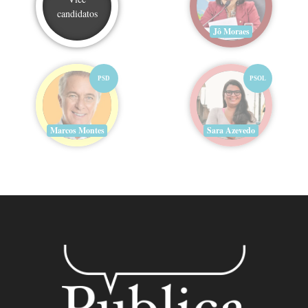
candidatos
Jô Moraes
PSD
PSOL
Marcos Montes
Sara Azevedo