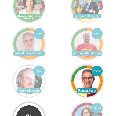
Dirlene Marques
Fernando Pimentel
REDE
PSTU
João Batista Mares Guia
Jordano Metalúrgico
PSB
NOVO
Márcio Lacerda
Romeu Zema
PCdoB
Vice