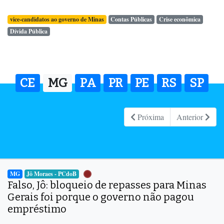
vice-candidatos ao governo de Minas
Contas Públicas
Crise econômica
Dívida Pública
CE
MG
PA
PR
PE
RS
SP
Próxima
Anterior
MG
Jô Moraes - PCdoB
Falso, Jô: bloqueio de repasses para Minas
Gerais foi porque o governo não pagou
empréstimo