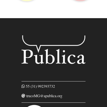
55 (31) 992393732
trucoMG@apublica.org