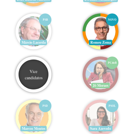
PSB
NOVO
Márcio Lacerda
Romeu Zema
PCdoB
Vice
candidatos
Jô Moraes
PSD
PSOL
Marcos Montes
Sara Azevedo