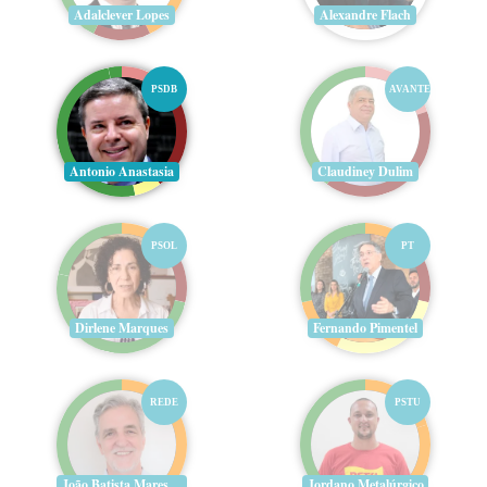
Adalclever Lopes
Alexandre Flach
PSDB
AVANTE
Antonio Anastasia
Claudiney Dulim
PSOL
PT
Dirlene Marques
Fernando Pimentel
REDE
PSTU
João Batista Mares Guia
Jordano Metalúrgico