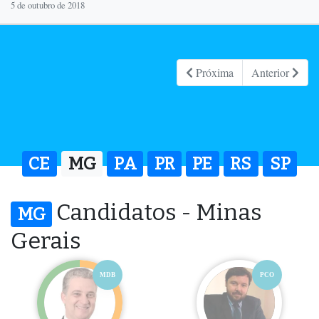
5 de outubro de 2018
Próxima
Anterior
CE
MG
PA
PR
PE
RS
SP
Candidatos - Minas
MG
Gerais
MDB
PCO