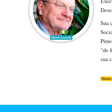
Execu
Dese
Sua c
Socia
Márcio Lacerda
Pimen
“de f
sua 
Debate 