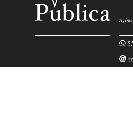
Agência
55
t