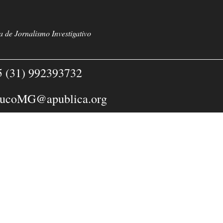
 de Jornalismo Investigativo
 (31) 992393732
rucoMG@apublica.org