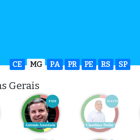
CE
MG
PA
PR
PE
RS
SP
s Gerais
PSDB
AVANTE
Antonio Anastasia
Claudiney Dulim