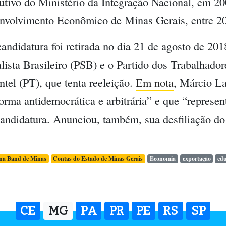
tivo do Ministério da Integração Nacional, em 200
nvolvimento Econômico de Minas Gerais, entre 2
andidatura foi retirada no dia 21 de agosto de 201
lista Brasileiro (PSB) e o Partido dos Trabalhado
tel (PT), que tenta reeleição.
Em nota
, Márcio La
orma antidemocrática e arbitrária” e que “represen
candidatura. Anunciou, também, sua desfiliação d
na Band de Minas
Contas do Estado de Minas Gerais
Economia
exportação
ed
CE
MG
PA
PR
PE
RS
SP