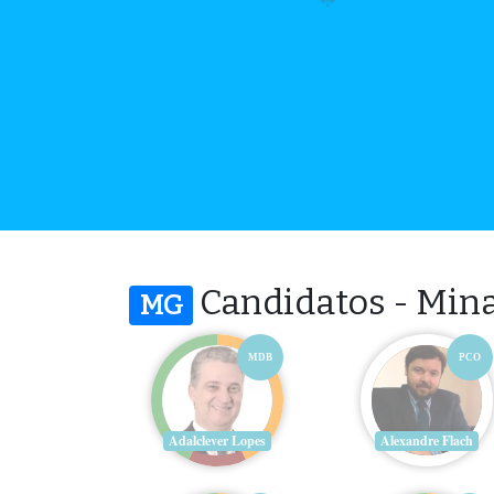
Candidatos - Mina
MG
MDB
PCO
Adalclever Lopes
Alexandre Flach