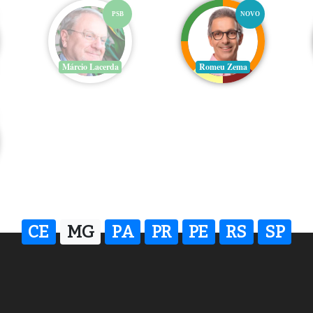
PSB
NOVO
Márcio Lacerda
Romeu Zema
CE
MG
PA
PR
PE
RS
SP