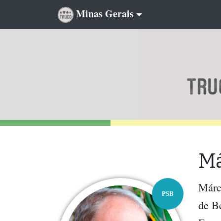
Minas Gerais
Má
Márci
PSB
de Be