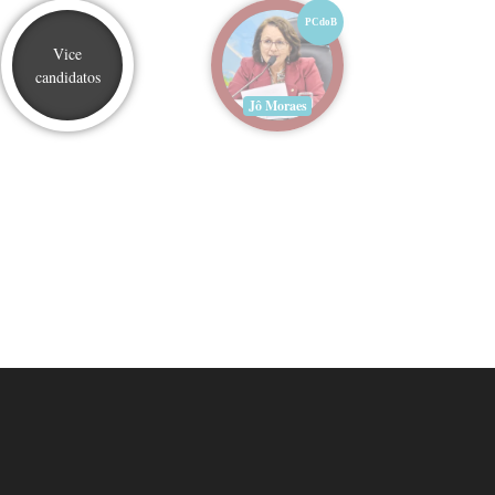
PCdoB
Vice
candidatos
Jô Moraes