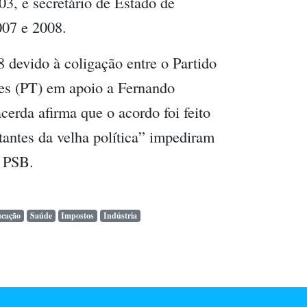
3, e secretário de Estado de
007 e 2008.
8 devido à coligação entre o Partido
res (PT) em apoio a Fernando
cerda afirma que o acordo foi feito
tantes da velha política” impediram
o PSB.
ucação
Saúde
Impostos
Indústria