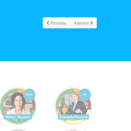
Próxima
Anterior
PSOL
PT
Dirlene Marques
Fernando Pimentel