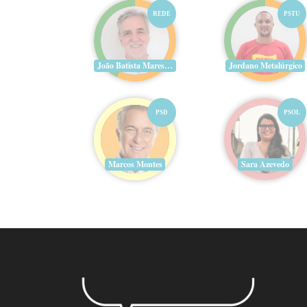
REDE
PSTU
João Batista Mares Guia
Jordano Metalúrgico
PSD
PSOL
Marcos Montes
Sara Azevedo